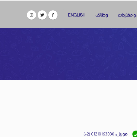
ء و مقترحات
وظائف
ENGLISH
موبيل
: 01210163030 (2+)