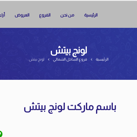
الرئيسية
من نحن
الفروع
العروض
أرا
لونج بيتش
الرئيسية
فروع الساحل الشمالي
لونج بيتش
باسم ماركت لونج بيتش